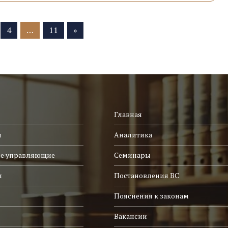
4
…
11
»
Главная
и
Аналитика
е управляющие
Семинары
ы
Постановления ВС
Пояснения к законам
Вакансии