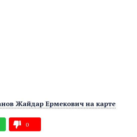
анов Жайдар Ермекович на карте
0