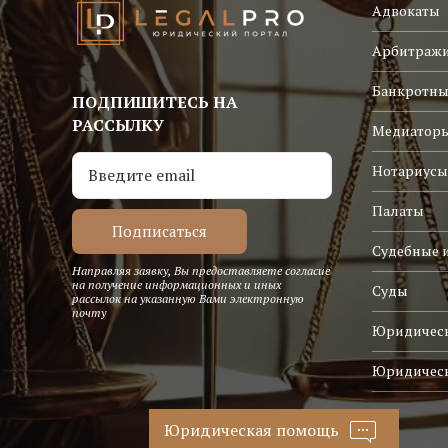
Адвокаты
Арбитраж
Банкротны
ПОДПИШИТЕСЬ НА
РАССЫЛКУ
Медиатор
Нотариусы
Палаты
Судебные 
Направляя заявку, Вы предоставляете согласие
на получение информационных и иных
Суды
рассылок на указанную Вами электронную
почту
Юридическ
Юридичес
Юридическая помощь