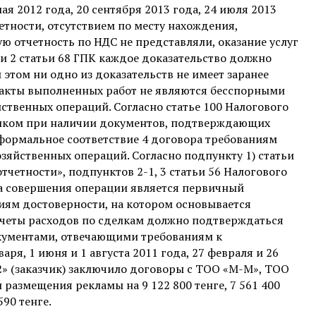
я 2012 года, 20 сентября 2013 года, 24 июля 2013
етности, отсутствием по месту нахождения,
 отчетность по НДС не представляли, оказание услуг
асти 2 статьи 68 ГПК каждое доказательство должно
этом ни одно из доказательств не имеет заранее
, акты выполненных работ не являются бесспорными
твенных операций. Согласно статье 100 Налогового
иком при наличии документов, подтверждающих
формальное соответствие 4 договора требованиям
зяйственных операций. Согласно подпункту 1) статьи
тчетности», подпунктов 2-1, 3 статьи 56 Налогового
а совершения операции является первичный
иям достоверности, на котором основывается
вычеты расходов по сделкам должно подтверждаться
ументами, отвечающими требованиям к
аря, 1 июня и 1 августа 2011 года, 27 февраля и 26
-2» (заказчик) заключило договоры с ТОО «М-М», ТОО
 размещения рекламы на 9 122 800 тенге, 7 561 400
590 тенге.