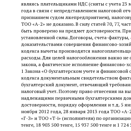
являясь плательщиками НДС (сняты с учета 23 ма
года в связи с непредставлением налоговой отч
признанием судом лжепредприятием), налоговую
ТОО «А-2» не доказано. В силу статей 70, 77, ч
быть проверено на предмет достоверности. При 
установленной силы. Договоры, счета-фактуры
доказательствами совершения финансово-хозяйс
кодекса вычеты производятся налогоплательщ
расходы. Для целей налогообложения важно не 
закона, а фактическое исполнение финансово-хо
1 Закона «О бухгалтерском учете и финансовой о
кодекса документальным свидетельством факт
бухгалтерский документ, отвечающий требован
налоговый учет. Поэтому право отнесения на 
надлежащими первичными бухгалтерскими док
достоверности, порядку оформления и т.д. 5 янв
ноября 2012 года, 28 января 2013 года ТОО «А
«Г-З» и ТОО «Т-і» (исполнители) по организации
тенге, 18 903 500 тенге, 15 937 500 тенге и 1 724 