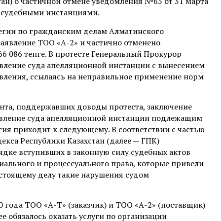
ган) о частичной отмене уведомления №65 от 31 марта
ь судебными инстанциями.
егии по гражданским делам Алматинского
заявление ТОО «А-2» и частично отменено
66 086 тенге. В протесте Генеральный Прокурор
овление суда апелляционной инстанции с вынесением
явления, ссылаясь на неправильное применение норм
нта, поддержавших доводы протеста, заключение
овление суда апелляционной инстанции подлежащим
гия приходит к следующему. В соответствии с частью
екса Республики Казахстан (далее — ГПК)
ядке вступивших в законную силу судебных актов
ального и процессуального права, которые привели
астоящему делу такие нарушения судом
0 года ТОО «А-Т» (заказчик) и ТОО «А-2» (поставщик)
е обязалось оказать услуги по организации