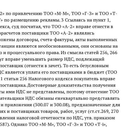
А-2» по привлечению ТОО «М-М», ТОО «Г-З» и ТОО «Т-
» по размещению рекламы. 3 Ссылаясь на пункт 1,
екса, суд посчитал, что ТОО «А-2» вправе отнести в
морасчетов поставщики ТОО «А-2» являлись
ложены договоры, счета-фактуры, акты выполненных
танции являются необоснованными, они основаны на
 процессуального права. Из смысла статей 256, 266
слуг вправе уменьшить размер НДС, подлежащий
поставщик (отнести в зачет). То есть безусловным
ДС является уплата его поставщиками в бюджет (ТОО
 1 статьи 256 Налогового кодекса покупатель вправе
 поставщика. Достоверные доказательства получения
латы ими НДС не представлены, поэтому отнесение ТОО
плательщики НДС обязаны ежеквартально представлять
и приложения (300.07 и 300.08), предназначенные для
 и поставщиках товаров, работ, услуг (ст.ст.269, 270
авления налоговой отчетности по НДС, утв. приказом
587). Однако ТОО «М-М», ТОО «Г-З» и ТОО «Т-і»,