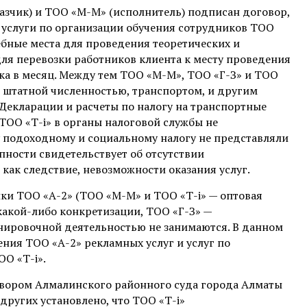
казчик) и ТОО «М-М» (исполнитель) подписан договор,
ь услуги по организации обучения сотрудников ТОО
ебные места для проведения теоретических и
для перевозки работников клиента к месту проведения
века в месяц. Между тем ТОО «М-М», ТОО «Г-З» и ТОО
 штатной численностью, транспортом, и другим
Декларации и расчеты по налогу на транспортные
ТОО «Т-і» в органы налоговой службы не
 подоходному и социальному налогу не представляли
упности свидетельствует об отсутствии
 как следствие, невозможности оказания услуг.
ки ТОО «А-2» (ТОО «М-М» и ТОО «Т-і» — оптовая
какой-либо конкретизации, ТОО «Г-З» —
енировочной деятельностью не занимаются. В данном
ния ТОО «А-2» рекламных услуг и услуг по
ОО «Т-і».
овором Алмалинского районного суда города Алматы
 других установлено, что ТОО «Т-і»