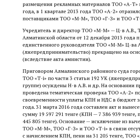
размещения рекламных материалов ТОО «А-Т» на 4
года, в 1 квартале 2013 года ТОО «А-2» отразил
поставщиками ТОО «М-М», ТОО «Г-З» и ТОО «Т-
Учредитель и директор ТОО «М-М» — Ц-в А.В., 
Алматинской области от 12 декабря 2013 года 
единственного руководителя ТОО «М-М» Ц-ва А.В
(лжепредпринимательство) прекращено на основ
(вследствие акта амнистии).
Приговором Алмалинского районного суда город
ТОО «Т-і» по части 3 статьи 192 УК (лжепредп
группе) осуждены Н-в А.В. и др. На основании 
проведена тематическая проверка ТОО «А-2» п
своевременности уплаты КПН и НДС в бюджет за
года. 31 марта 2016 года составлен акт и выне
сумму 19 597 291 тенге (КПН — 7 386 939 тенге, п
445 805 тенге). Основание — исключение из выче
ТОО «М-М», ТОО «Г-З» и ТОО «Т-і» в связи от
с начислением КПН, пени на 31 205 тенге, ТОО «