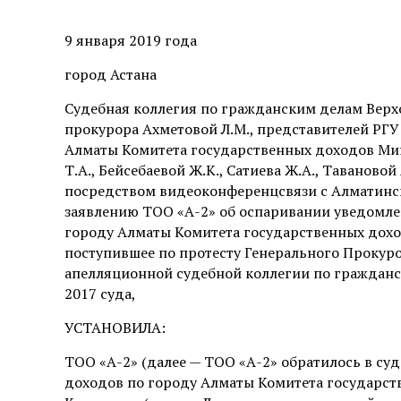
9 января 2019 года
город Астана
Судебная коллегия по гражданским делам Верхо
прокурора Ахметовой Л.М., представителей РГ
Алматы Комитета государственных доходов Мин
Т.А., Бейсебаевой Ж.К., Сатиева Ж.А., Таваново
посредством видеоконференцсвязи с Алматинс
заявлению ТОО «А-2» об оспаривании уведомле
городу Алматы Комитета государственных дохо
поступившее по протесту Генерального Прокуро
апелляционной судебной коллегии по гражданс
2017 суда,
УСТАНОВИЛА:
ТОО «А-2» (далее — ТОО «А-2» обратилось в су
доходов по городу Алматы Комитета государс