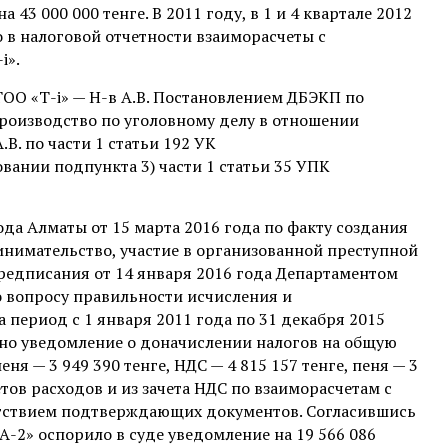
3 000 000 тенге. В 2011 году, в 1 и 4 квартале 2012
о в налоговой отчетности взаиморасчеты с
і».
ТОО «Т-і» — Н-в А.В. Постановлением ДБЭКП по
производство по уголовному делу в отношении
. по части 1 статьи 192 УК
ании подпункта 3) части 1 статьи 35 УПК
а Алматы от 15 марта 2016 года по факту создания
ринимательство, участие в организованной преступной
предписания от 14 января 2016 года Департаментом
о вопросу правильности исчисления и
 период с 1 января 2011 года по 31 декабря 2015
сено уведомление о доначислении налогов на общую
еня — 3 949 390 тенге, НДС — 4 815 157 тенге, пеня — 3
тов расходов и из зачета НДС по взаиморасчетам с
сутствием подтверждающих документов. Согласившись
А-2» оспорило в суде уведомление на 19 566 086