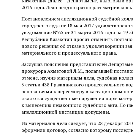
Казахстан» (далее – Департамент, налоговый ор
2016 года. Дело неоднократно рассматривалос
Постановлением апелляционной судебной колл
городского суда от 18 мая 2017 удовлетворено 
уведомление №65 от 31 марта 2016 года на 19 5
Республики Казахстан просит отменить постан
нового решения об отказе в удовлетворении за
материального и процессуального права.
Заслушав пояснения представителей Департаме
прокурора Ахметовой Л.М., полагавшей постан
отмене, изучив материалы дела, судебная колле
5 статьи 438 Гражданского процессуального код
основаниями к пересмотру в кассационном пор
являются существенные нарушения норм матери
к вынесению незаконного судебного акта. По н
апелляционной инстанции допущены.
Из материалов дела следует, что 28 декабря 201
оформили договор, согласно которому последне