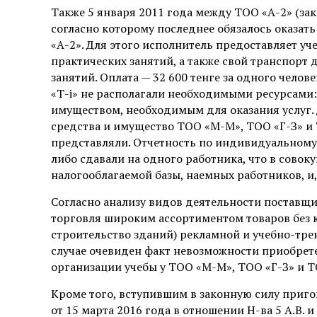
Также 5 января 2011 года между ТОО «А-2» (за
согласно которому последнее обязалось оказат
«А-2». Для этого исполнитель предоставляет уч
практических занятий, а также свой транспорт 
занятий. Оплата — 32 600 тенге за одного чело
«Т-і» не располагали необходимыми ресурсами:
имуществом, необходимым для оказания услуг. 
средства и имущество ТОО «М-М», ТОО «Г-З» и 
представляли. Отчетность по индивидуальному
либо сдавали на одного работника, что в совок
налогооблагаемой базы, наемных работников, и,
Согласно анализу видов деятельности поставщи
торговля широким ассортиментом товаров без 
строительство зданий) рекламной и учебно-тр
случае очевиден факт невозможности приобрете
организации учебы у ТОО «М-М», ТОО «Г-З» и Т
Кроме того, вступившим в законную силу приг
от 15 марта 2016 года в отношении Н-ва 5 А.В. и