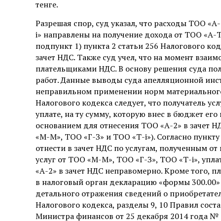
тенге.
Разрешая спор, суд указал, что расходы ТОО «
і» направлены на получение дохода от ТОО «А-Т
подпункт 1) пункта 2 статьи 256 Налогового код
зачет НДС. Также суд учел, что на момент взаи
плательщиками НДС. В основу решения суда по
работ. Данные выводы суда апелляционной инс
неправильном применении норм материального и
Налогового кодекса следует, что получатель у
уплате, на ту сумму, которую внес в бюджет его 
основанием для отнесения ТОО «А-2» в зачет Н
«М-М», ТОО «Г-З» и ТОО «Т-і»). Согласно пункту
отнести в зачет НДС по услугам, полученным от
услуг от ТОО «М-М», ТОО «Г-З», ТОО «Т-і», уп
«А-2» в зачет НДС неправомерно. Кроме того, 
в налоговый орган декларацию «формы 300.00» 
детального отражения сведений о приобретателях
Налогового кодекса, разделы 9, 10 Правил сост
Министра финансов от 25 декабря 2014 года № 