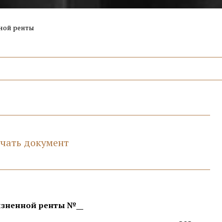
ой ренты
чать документ
зненной ренты №__