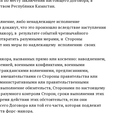
н по месту заключения настоящего Договора, в
твом Республики Казахстан.
полнение, либо ненадлежащее исполнение
и докажут, что это произошло вследствие наступления
ажор), в
результате событий чрезвычайного
отвратить разумными мерами, и
Стороны
от них меры по надлежащему
исполнению
своих
мажора, вызванных прямо или косвенно: наводнением,
демией, военными конфликтами, военными
 гражданскими волнениями, предписаниями,
вмешательствами со Стороны правительства или
дминистративными или правительственными
выполнение обязательств, Сторонами по настоящему
 разумного контроля Сторон, сроки выполнения этих
ремя действия этих обстоятельств, если они
сего Договора или той его части, которая подлежит
ств форс-мажора.