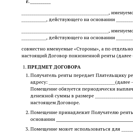
г.
__________
__________________________________________, имену
____________, действующего на основании ________
__________________________________________, имену
____________, действующего на основании ________
совместно именуемые «Стороны», а по отдельно
настоящий Договор пожизненной ренты (далее 
ПРЕДМЕТ ДОГОВОРА
Получатель ренты передает Плательщику ре
адресу: ________________________________(дал
Помещение
обязуется периодически выпла
денежной суммы в размере __________________
настоящем Договоре.
Помещение принадлежит Получателю ренты 
основании
_____________________________________
Помещение может использоваться для ________