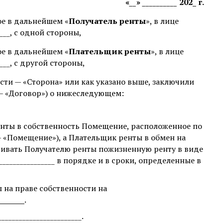
«
__
»
__________
202_ г.
емое в дальнейшем «
Получатель ренты
», в лице
___, с одной стороны,
емое в дальнейшем «
Плательщик ренты
», в лице
___, с другой стороны,
сти — «Сторона» или как указано выше, заключили
– «Договор») о нижеследующем:
нты в собственность Помещение, расположенное по
ее – «Помещение»), а Плательщик ренты в обмен на
чивать Получателю ренты пожизненную ренту
в виде
________________ в порядке и в сроки, определенные в
на праве собственности на
_______
.
_____________________.