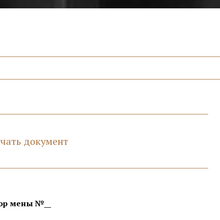
чать документ
ор мены №__