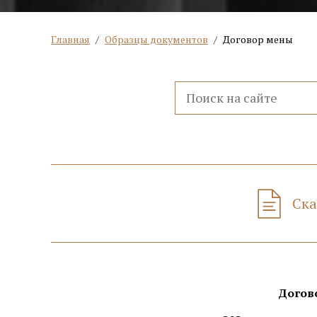
Главная
/
Образцы документов
/
Договор мены
Ска
Догов