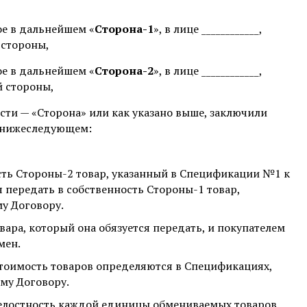
емое в дальнейшем «
Сторона-1
», в лице ____________,
 стороны,
емое в дальнейшем «
Сторона-2
», в лице ____________,
й стороны,
сти — «Сторона» или как указано выше, заключили
о нижеследующем:
ость Стороны-2 товар, указанный в Спецификации №1 к
я передать в собственность Стороны-1 товар,
у Договору.
ара, который она обязуется передать, и покупателем
мен.
стоимость товаров определяются в Спецификациях,
му Договору.
целостность каждой единицы обмениваемых товаров.