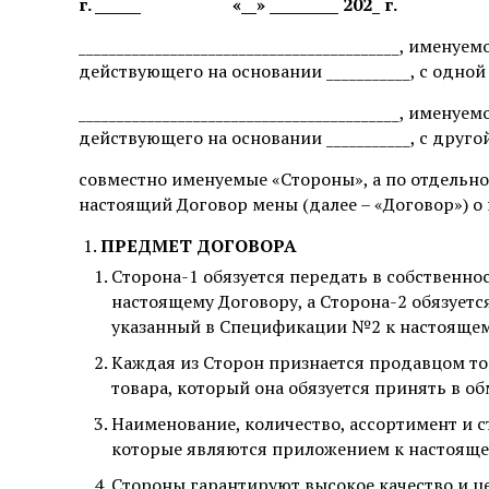
г. ______
«__» _________ 202_ г.
__________________________________________, имену
действующего на основании ___________, с одной
__________________________________________, имену
действующего на основании ___________, с друго
совместно именуемые «Стороны», а по отдельно
настоящий Договор мены (далее – «Договор») 
ПРЕДМЕТ ДОГОВОРА
Сторона-1 обязуется передать в собственн
настоящему Договору, а Сторона-2 обязуетс
указанный в Спецификации №2 к настоящем
Каждая из Сторон признается продавцом тов
товара, который она обязуется принять в об
Наименование, количество, ассортимент и 
которые являются приложением к настояще
Стороны гарантируют высокое качество и 