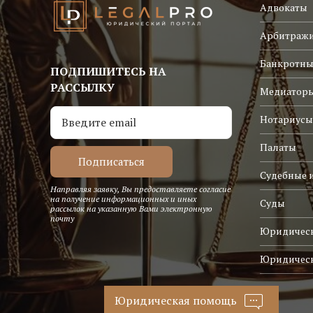
Адвокаты
Арбитраж
Банкротны
ПОДПИШИТЕСЬ НА
РАССЫЛКУ
Медиатор
Нотариусы
Палаты
Судебные 
Направляя заявку, Вы предоставляете согласие
на получение информационных и иных
Суды
рассылок на указанную Вами электронную
почту
Юридическ
Юридичес
Юридическая помощь