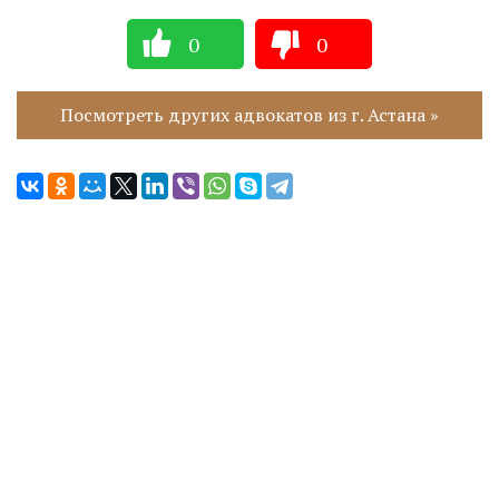
0
0
Посмотреть других адвокатов из г. Астана »