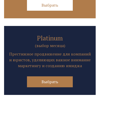
Выбрать
Platinum
(выбор месяца)
Престижное продвижение для компаний
и юристов, уделяющих важное внимание
маркетингу и созданию имиджа
Выбрать