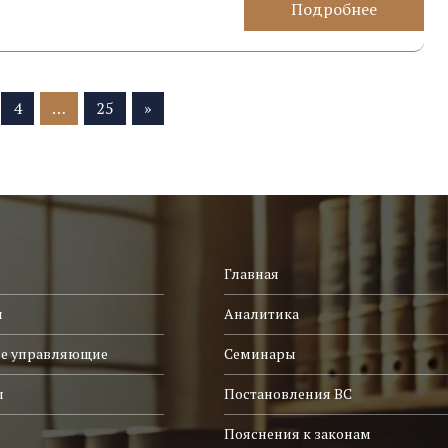
Подробнее
4
…
25
»
Главная
и
Аналитика
е управляющие
Семинары
ы
Постановления ВС
Пояснения к законам