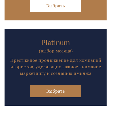
Выбрать
Platinum
(выбор месяца)
Престижное продвижение для компаний
и юристов, уделяющих важное внимание
маркетингу и созданию имиджа
Выбрать