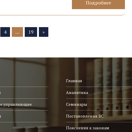
Подробнее
4
…
19
»
Главная
и
Аналитика
е управляющие
Семинары
ы
Постановления ВС
Пояснения к законам