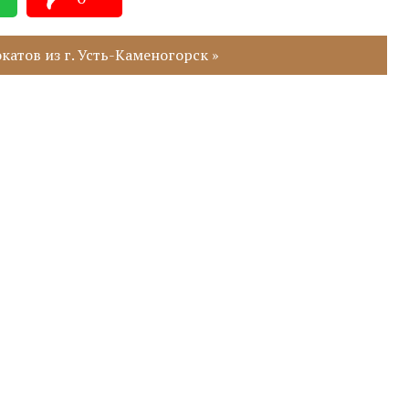
атов из г. Усть-Каменогорск »