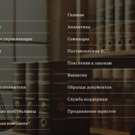
Главная
и
Аналитика
е управляющие
Семинары
ы
Постановления ВС
Пояснения к законам
Вакансии
исполнители
Образцы документов
Служба поддержки
ие консультанты
Продвижение юристов
кие компании