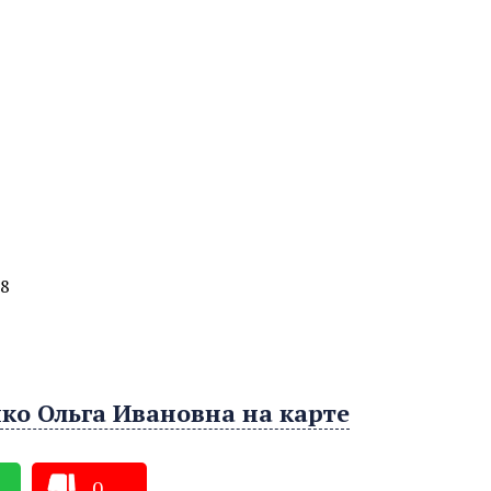
-8
ко Ольга Ивановна на карте
0