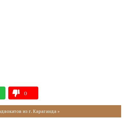
0
двокатов из г. Караганда »