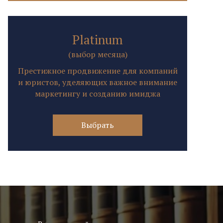
Platinum
(выбор месяца)
Престижное продвижение для компаний
и юристов, уделяющих важное внимание
маркетингу и созданию имиджа
Выбрать