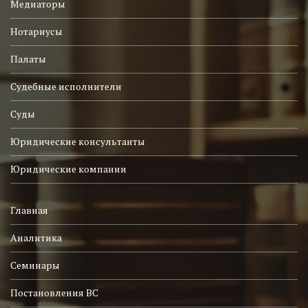
Медиаторы
Нотариусы
Палаты
Судебные исполнители
Суды
Юридические консультанты
Юридические компании
Главная
Аналитика
Семинары
Постановления ВС