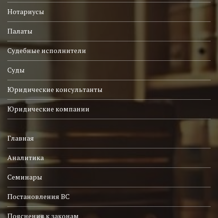
Нотариусы
Палаты
Судебные исполнители
Суды
Юридические консультанты
Юридические компании
Главная
Аналитика
Семинары
Постановления ВС
Пояснения к законам