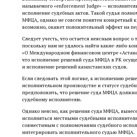
называемого «enforcement Judge» — исполнител
исполнение судебных актов. Такой судья полн
МФЦА, однако не совсем понятен конкретный к
возможно, окажет положительный эффект на п
Следует учесть, что остается неясным вопрос о
поскольку нам не удалось найти какие-либо ко
«О Международном финансовом центре «Астана» 
что исполнение решений суда МФЦА в РК осущест
и исполнение решений казахстанских судов.
Если следовать этой логике, к исполнению ре
исполнительном производстве и статусе судебн
предположить, что решение суда МФЦА должно 
судебному исполнителю.
Однако неясно, как решения суда МФЦА, вынесе
исполняться местными судебными исполнителям
совместимым с полномочиями судебного исполни
интегрировать исполнительного судью МФЦА.