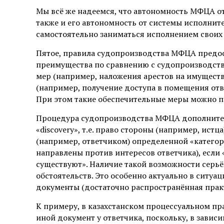
Мы всё же надеемся, что автономность МФЦА о
также и его автономность от системы исполни
самостоятельно заниматься исполнением своих 
Пятое, правила судопроизводства МФЦА предо
преимущества по сравнению с судопроизводство
мер (например, наложения арестов на имущество
(например, получение доступа в помещения ответ
При этом такие обеспечительные меры можно про
Процедура судопроизводства МФЦА дополнител
«discovery», т.е. право стороны (например, ист
(например, ответчиком) определенной «категори
направлены против интересов ответчика), если
существуют». Наличие такой возможности серьё
обстоятельств. Это особенно актуально в ситуа
документы (достаточно распространённая практ
К примеру, в казахстанском процессуальном пр
иной документ у ответчика, поскольку, в завис