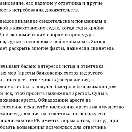
енование, его наличие у ответчика и другие
ость истребования доказательств.
льшое внимание свидетельским показаниям и
ой в казахстанских судах, когда суды крайне
ей по экономическим спорам и процедура
а, судьи в основном с ней не знакомы. Хотя в
яет раскрыть многие факты, даже если свидетель
чивают баланс интересов истца и ответчика.
ых мер (аресты банковских счетов и другого
ны интересы ответчика. Для сравнения, в
ика может быть получен быстро и безнаказанно для
й иск, чтоб просить наложения арестов. Суды в
ложении ареста. Обжалование ареста не
беспечение иска путём наложения ареста на имущество
еханизм давления на ответчика, поскольку его
онодательстве РК имеется норма о том, что суд при
ебовать возмещения возможных для ответчика