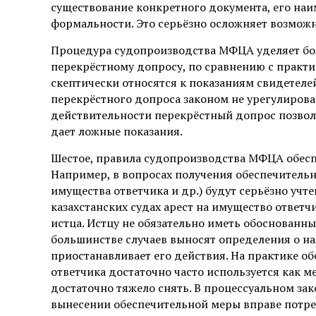
существование конкретного документа, его наим
формальности. Это серьёзно осложняет возможн
Процедура судопроизводства МФЦА уделяет бо
перекрёстному допросу, по сравнению с практик
скептически относятся к показаниям свидетел
перекрёстного допроса законом не урегулирован
действительности перекрёстный допрос позвол
дает ложные показания.
Шестое, правила судопроизводства МФЦА обеспе
Например, в вопросах получения обеспечительн
имущества ответчика и др.) будут серьёзно учте
казахстанских судах арест на имущество ответч
истца. Истцу не обязательно иметь обоснованны
большинстве случаев выносят определения о на
приостанавливает его действия. На практике о
ответчика достаточно часто используется как м
достаточно тяжело снять. В процессуальном зак
вынесении обеспечительной меры вправе потр