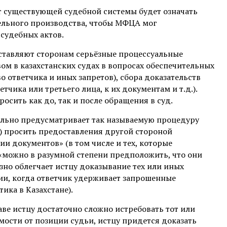
т существующей судебной системы будет означать
тельного производства, чтобы МФЦА мог
судебных актов.
ставляют сторонам серьёзные процессуальные
м в казахстанских судах в вопросах обеспечительных
 ответчика и иных запретов), сбора доказательств
чика или третьего лица, к их документам и т.д.).
сить как до, так и после обращения в суд.
ьно предусматривает так называемую процедуру
ца) просить предоставления другой стороной
и документов» (в том числе и тех, которые
 «можно в разумной степени предположить, что они
зно облегчает истцу доказывание тех или иных
ции, когда ответчик удерживает запрошенные
ика в Казахстане).
аве истцу достаточно сложно истребовать тот или
имости от позиции судьи, истцу придется доказать