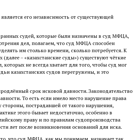
является его независимость от существующей
ранных судей, которые были назначены в суд МФЦА,
отрения дел, полагаем, что суд МФЦА способен
делять им столько времени, сколько потребуется. К
х (далее – «казахстанские суды») существуют чёткие
 которых не всегда хватает для того, чтобы суд мог
удьи казахстанских судов перегружены, и это
родлённый срок исковой давности. Законодательство
авности. То есть если имело место нарушение права
 у стороны, пострадавшей от такого нарушения,
актике этого бывает недостаточно, особенно в
глийскому праву и по правилам судопроизводства
ти лет после возникновения оснований для иска.
о, что суд МФЦА, как мы понимаем, назначает так