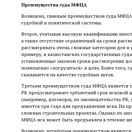
Преимущества суда МФЦА
Возможно, главным преимуществом суда МФЦА 
судебной и политической системы.
Второе, учитывая высокую квалификацию иност
а также отсутствие ограничений на сроки рассм
рассматривать очень сложные категории дел и у
примеру, в казахстанских государственных суда
установленные законом сроки рассмотрения дел,
полноценно «погрузиться» в дело. Более того, с
сказывается на качестве судебных актов.
Третьим преимуществом суда МФЦА является п
РК предусматривает трёхлетний срок исковой д
(например, договора), по законодательству РК,
имеется три года для предъявления иска. На пр
сложных строительных проектах. Однако по ан
МФЦА иск может быть предъявлен в течение шес
Возможно, четвёртым преимуществом является т