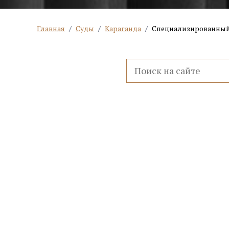
Главная
/
Суды
/
Караганда
/
Специализированный