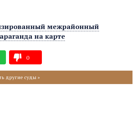
лизированный межрайонный
араганда на карте
0
ь другие суды »