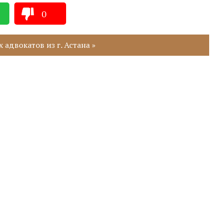
0
адвокатов из г. Астана »