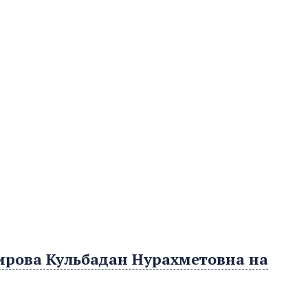
ирова Кульбадан Нурахметовна на