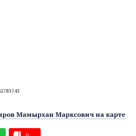
)2783743
иров Мамырхан Марксович на карте
0