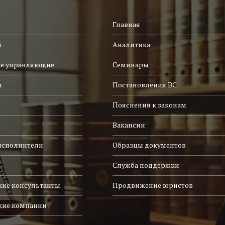
Главная
и
Аналитика
е управляющие
Семинары
ы
Постановления ВС
Пояснения к законам
Вакансии
исполнители
Образцы документов
Служба поддержки
ие консультанты
Продвижение юристов
кие компании