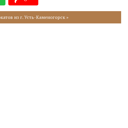
атов из г. Усть-Каменогорск »