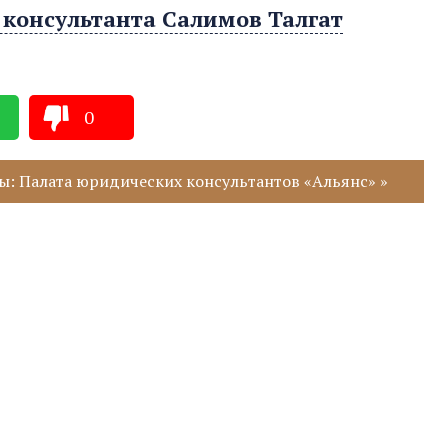
 консультанта Салимов Талгат
0
ы: Палата юридических консультантов «Альянс» »