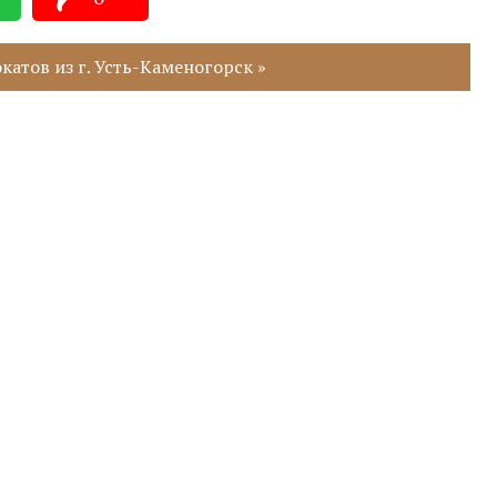
атов из г. Усть-Каменогорск »