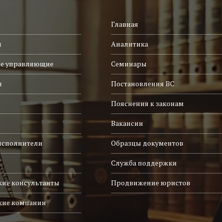
Главная
и
Аналитика
е управляющие
Семинары
ы
Постановления ВС
Пояснения к законам
Вакансии
исполнители
Образцы документов
Служба поддержки
ие консультанты
Продвижение юристов
кие компании