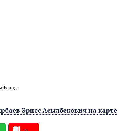
adv.png
рбаев Эрнес Асылбекович на карте
0