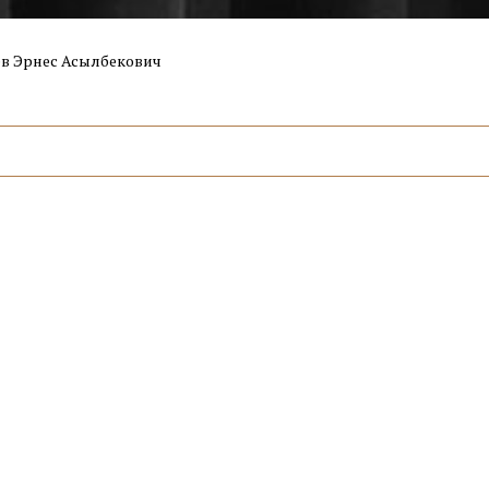
в Эрнес Асылбекович