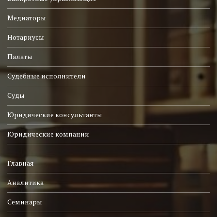
Медиаторы
Нотариусы
Палаты
Судебные исполнители
Суды
Юридические консультанты
Юридические компании
Главная
Аналитика
Семинары