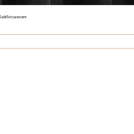
 Байбосыноич