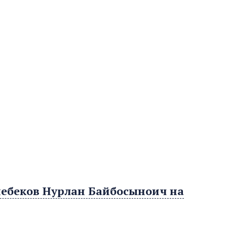
небеков Нурлан Байбосыноич на