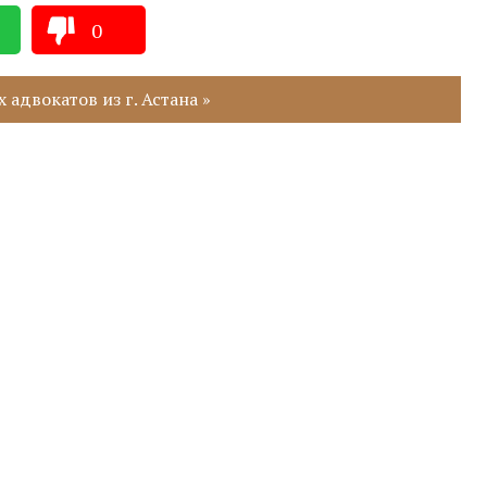
0
адвокатов из г. Астана »