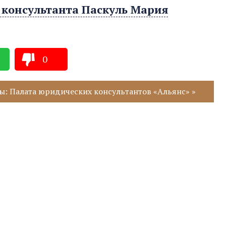
 консультанта Паскуль Мария
0
ы: Палата юридических консультантов «Альянс» »