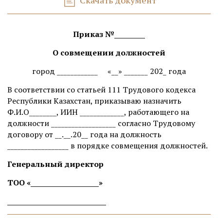
Скачать документ
Приказ №_________
О совмещении должностей
город ____________
«__» _______ 202_ года
В соответствии со статьей 111 Трудового кодекса
Республики Казахстан, приказываю назначить
Ф.И.О________, ИИН _____________, работающего на
должности ___________________ согласно Трудовому
договору от __.__.20__ года на должность
__________________ в порядке совмещения должностей.
Генеральный директор
ТОО «____________________»
_____________________________