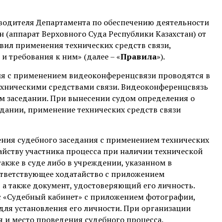
ководителя Департамента по обеспечению деятельности
 (аппарат Верховного Суда Республики Казахстан) от
вил применения технических средств связи,
и требования к ним» (далее – «
Правила
»).
ния с применением видеоконференцсвязи проводятся в
техническими средствами связи. Видеоконференцсвязь
м заседании. При вынесении судом определения о
едании, применение технических средств связи
ния судебного заседания с применением технических
айству участника процесса при наличии технической
акже в суде либо в учреждении, указанном в
ответствующее ходатайство с приложением
а также документ, удостоверяющий его личность.
ис «Судебный кабинет» с приложением фотографии,
для установления его личности. При организации
 и место проведения судебного процесса.