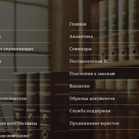
Главная
и
Аналитика
е управляющие
Семинары
ы
Постановления ВС
Пояснения к законам
Вакансии
исполнители
Образцы документов
Служба поддержки
ие консультанты
Продвижение юристов
кие компании