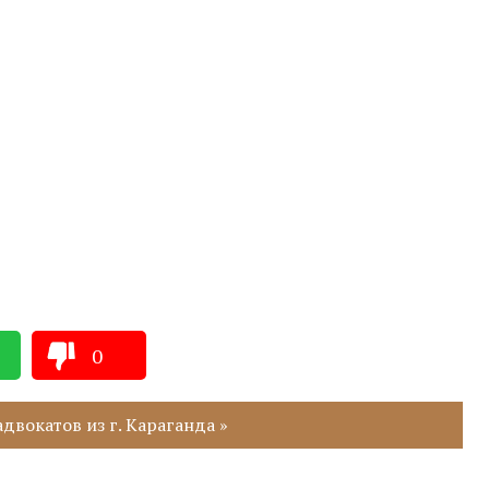
0
двокатов из г. Караганда »