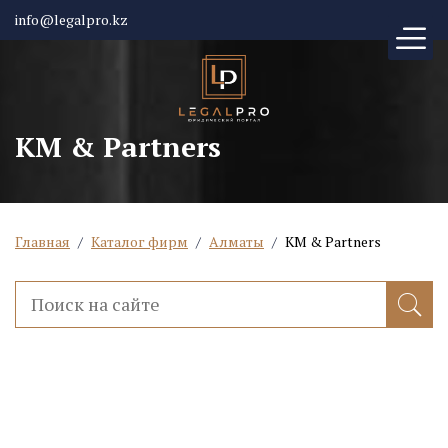
info@legalpro.kz
KM & Partners
Главная
/
Каталог фирм
/
Алматы
/
KM & Partners