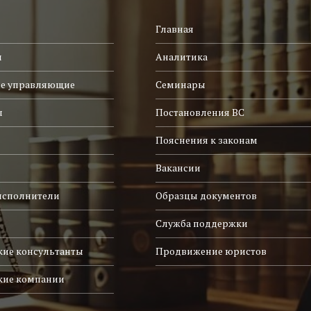
Главная
и
Аналитика
е управляющие
Семинары
ы
Постановления ВС
Пояснения к законам
Вакансии
исполнители
Образцы документов
Служба поддержки
ие консультанты
Продвижение юристов
кие компании