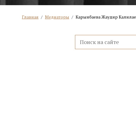
Главная
/
Медиаторы
/
Карынбаева Жаудир Калила