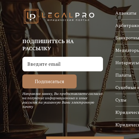
Адвокаты
Арбитраж
Банкротны
ПОДПИШИТЕСЬ НА
РАССЫЛКУ
Медиатор
Нотариусы
Палаты
Судебные 
Направляя заявку, Вы предоставляете согласие
на получение информационных и иных
Суды
рассылок на указанную Вами электронную
почту
Юридическ
Юридичес