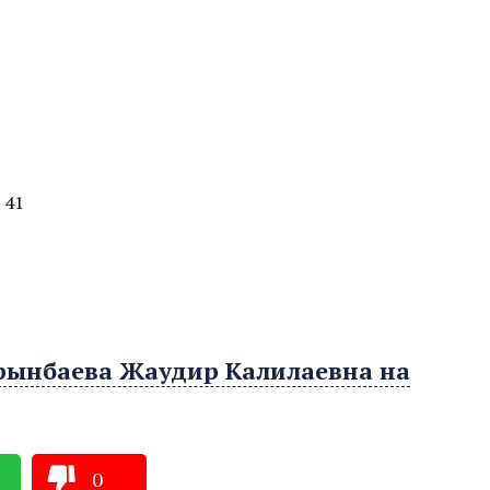
 41
рынбаева Жаудир Калилаевна на
0