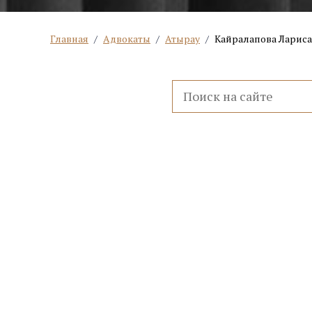
Главная
/
Адвокаты
/
Атырау
/
Кайралапова Ларис