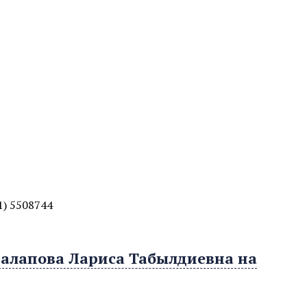
1) 5508744
ралапова Лариса Табылдиевна на