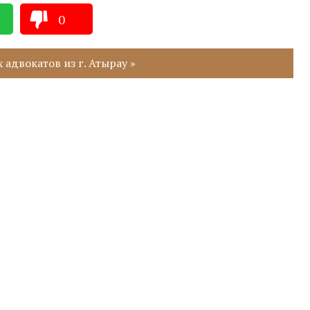
0
адвокатов из г. Атырау »