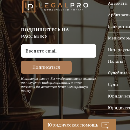
Адвокаты
Арбитраж
Банкротны
ПОДПИШИТЕСЬ НА
РАССЫЛКУ
Медиатор
Нотариусы
Палаты
Судебные 
Направляя заявку, Вы предоставляете согласие
на получение информационных и иных
Суды
рассылок на указанную Вами электронную
почту
Юридическ
Юридичес
Юридическая помощь