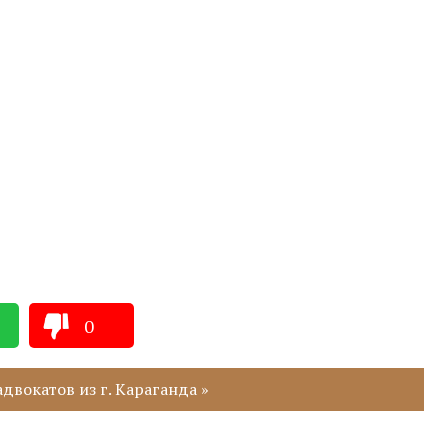
0
двокатов из г. Караганда »