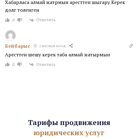
Хабарласа алмай жатрмын аресттен шыгару Керек
долг толенген
Ответить
0
Бейбарыс
2 месяцев назад
Аресттен шешу керек таба алмай жатырмын
Ответить
0
Тарифы продвижения
юридических услуг