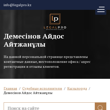
info@legalpro.kz
Демесінов Айдос
Айтжанұлы
На данной персональной странице представлены
контактные данные, местоположение офиса / адрес
регистрации и отзывы клиентов.
Главная
/
Судебные исполнители
/
Кызылорда
/
Демесінов Айдос Айтжанұлы