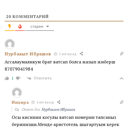
20
КОММЕНТАРИЙ
старее
Нурбакыт Ибрашев
5 лет назад
Ассалаумаликум брат ватсап болса жазып жиберш
87079041984
Ответить
1
Индира
4 лет назад
Ответ для
Нурбакыт Ибрашев
Осы кисинин косулы ватсап номерин тапсаныз
беринизши.Менде аристотель шыгартуым керек