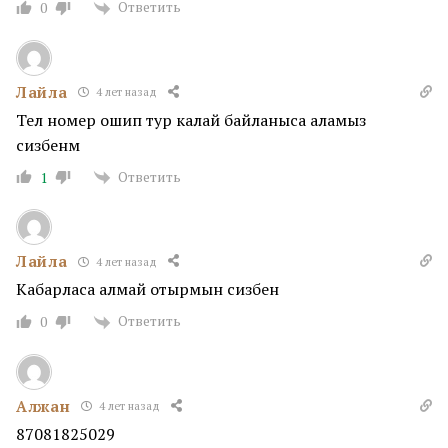
Ответить
0
Лайла
4 лет назад
Тел номер ошип тур калай байланыса аламыз
сизбенм
Ответить
1
Лайла
4 лет назад
Кабарласа алмай отырмын сизбен
Ответить
0
Алжан
4 лет назад
87081825029