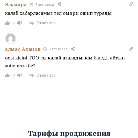
Эльмира
3 лет назад
калай хабарласамыз тел омири ошип турады
Ответить
0
алмас Аханов
3 лет назад
осы кісінің ТОО сы калай аталады, кім біледі, айтып
жібересіз бе?
Ответить
0
Тарифы продвижения