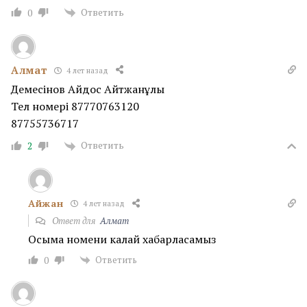
Ответить
0
Алмат
4 лет назад
Демесінов Айдос Айтжанұлы
Тел номері 87770763120
87755736717
Ответить
2
Айжан
4 лет назад
Ответ для
Алмат
Осыма номени калай хабарласамыз
Ответить
0