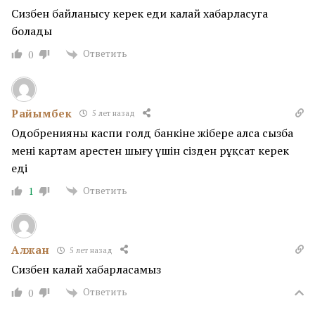
Сизбен байланысу керек еди калай хабарласуга
болады
Ответить
0
Райымбек
5 лет назад
Одобренияны каспи голд банкіне жібере алса сызба
менің картам арестен шығу үшін сізден рұқсат керек
еді
Ответить
1
Алжан
5 лет назад
Сизбен калай хабарласамыз
Ответить
0