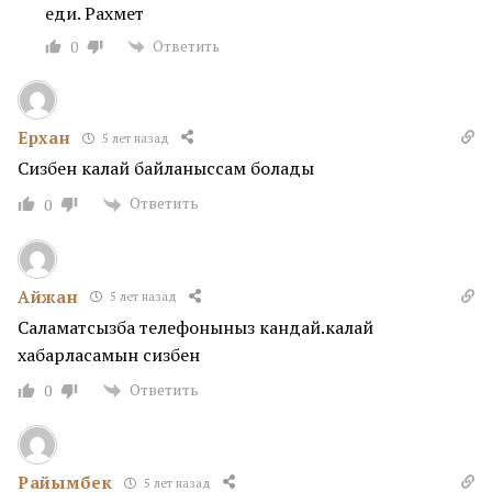
еди. Рахмет
Ответить
0
Ерхан
5 лет назад
Сизбен калай байланыссам болады
Ответить
0
Айжан
5 лет назад
Саламатсызба телефоныныз кандай.калай
хабарласамын сизбен
Ответить
0
Райымбек
5 лет назад