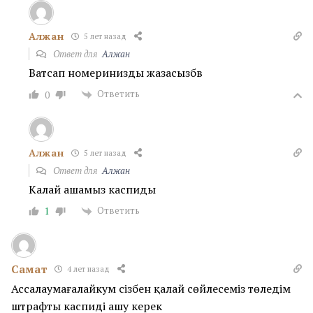
Алжан
5 лет назад
Ответ для
Алжан
Ватсап номеринизды жазасызбв
Ответить
0
Алжан
5 лет назад
Ответ для
Алжан
Калай ашамыз каспиды
Ответить
1
Самат
4 лет назад
Ассалаумағалайкум сізбен қалай сөйлесеміз төледім
штрафты каспиді ашу керек