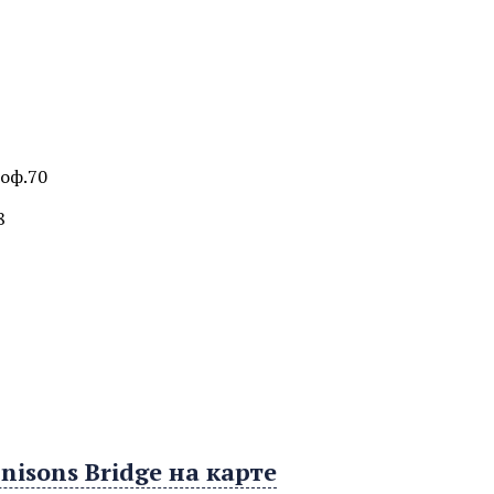
 оф.70
8
isons Bridge на карте