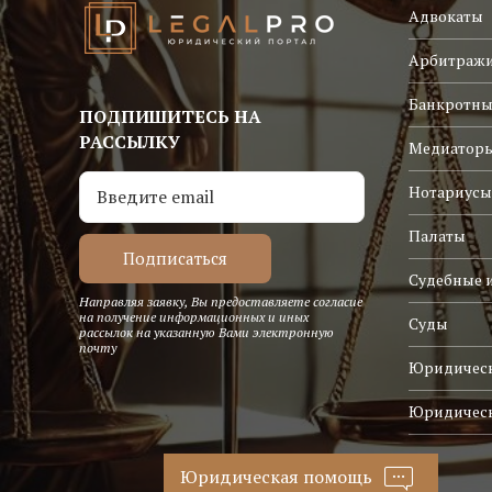
Адвокаты
Арбитраж
Банкротны
ПОДПИШИТЕСЬ НА
РАССЫЛКУ
Медиатор
Нотариусы
Палаты
Судебные 
Направляя заявку, Вы предоставляете согласие
на получение информационных и иных
Суды
рассылок на указанную Вами электронную
почту
Юридическ
Юридичес
Юридическая помощь