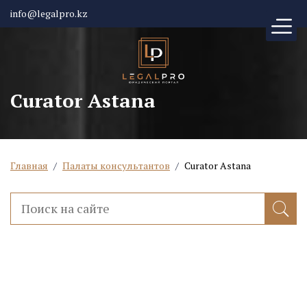
info@legalpro.kz
Curator Astana
Главная
/
Палаты консультантов
/
Curator Astana