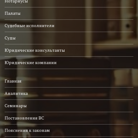
Нотариусы
Палаты
Судебные исполнители
Суды
Юридические консультанты
Юридические компании
Главная
Аналитика
Семинары
Постановления ВС
Пояснения к законам