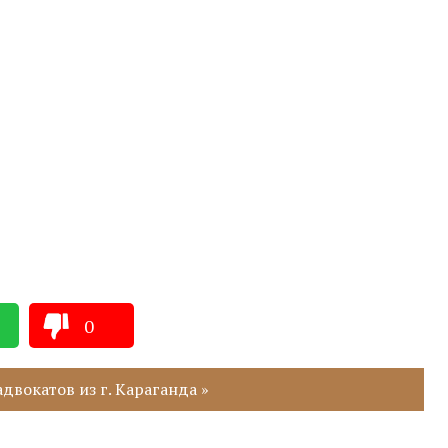
0
двокатов из г. Караганда »