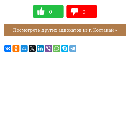
0
0
Посмотреть других адвокатов из г. Костанай »