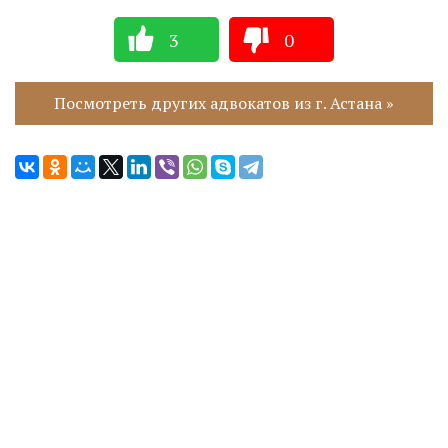
3
0
Посмотреть других адвокатов из г. Астана »