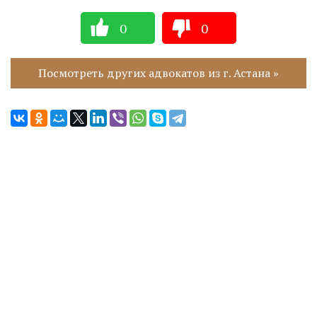
0
0
Посмотреть других адвокатов из г. Астана »