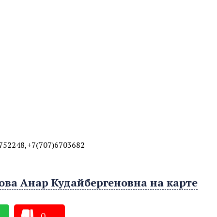
752248,+7(707)6703682
ова Анар Кудайбергеновна на карте
0