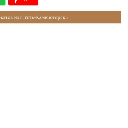
атов из г. Усть-Каменогорск »