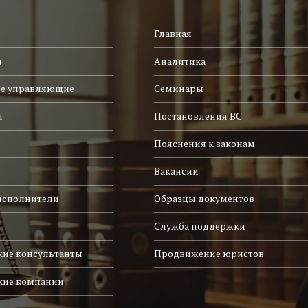
Главная
и
Аналитика
е управляющие
Семинары
ы
Постановления ВС
Пояснения к законам
Вакансии
исполнители
Образцы документов
Служба поддержки
ие консультанты
Продвижение юристов
кие компании