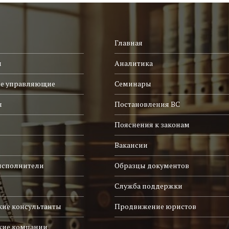
Главная
и
Аналитика
е управляющие
Семинары
ы
Постановления ВС
Пояснения к законам
Вакансии
исполнители
Образцы документов
Служба поддержки
ие консультанты
Продвижение юристов
кие компании