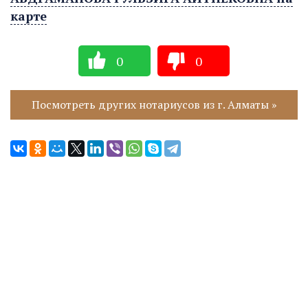
карте
0
0
Посмотреть других нотариусов из г. Алматы »