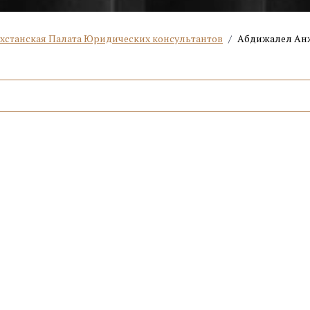
ахстанская Палата Юридических консультантов
/
Абдижалел Ан