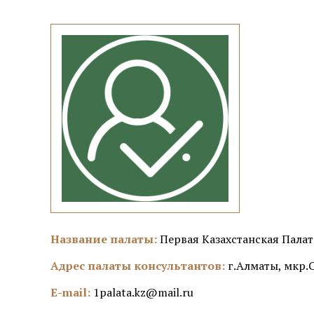
Название палаты:
Первая Казахстанская Пала
Адрес палаты консультантов:
г.Алматы, мкр.С
E-mail:
1palata.kz@mail.ru