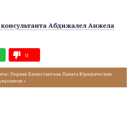
 консультанта Абдижалел Анжела
0
аты: Первая Казахстанская Палата Юридических
ультантов »