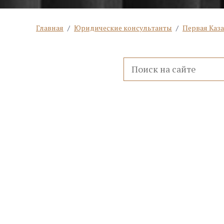
Главная
/
Юридические консультанты
/
Первая Каз