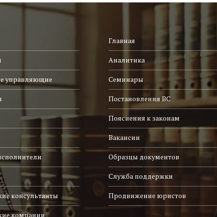
Главная
и
Аналитика
е управляющие
Семинары
ы
Постановления ВС
Пояснения к законам
Вакансии
исполнители
Образцы документов
Служба поддержки
ие консультанты
Продвижение юристов
кие компании